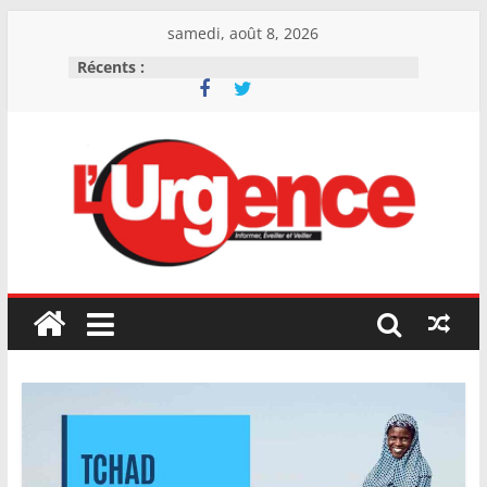
Skip
samedi, août 8, 2026
to
Récents :
content
L'Urgence
I
n
f
o
r
m
e