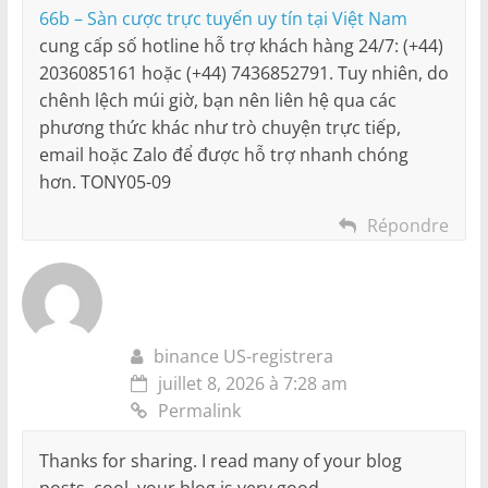
66b – Sàn cược trực tuyến uy tín tại Việt Nam
cung cấp số hotline hỗ trợ khách hàng 24/7: (+44)
2036085161 hoặc (+44) 7436852791. Tuy nhiên, do
chênh lệch múi giờ, bạn nên liên hệ qua các
phương thức khác như trò chuyện trực tiếp,
email hoặc Zalo để được hỗ trợ nhanh chóng
hơn. TONY05-09
Répondre
binance US-registrera
juillet 8, 2026 à 7:28 am
Permalink
Thanks for sharing. I read many of your blog
posts, cool, your blog is very good.