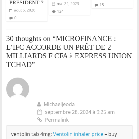
PRÉSIDENT ?
mai 24, 2023
15
août 5, 2026
124
0
30 thoughts on “
MICROFINANCE :
L’IFC ACCORDE UN PRÊT DE 2
MILLIARDS F CFA à EXPRESS UNION
TCHAD
”
Michaeljeoda
septembre 28, 2024 à 9:25 am
Permalink
ventolin tab 4mg:
Ventolin inhaler price
– buy