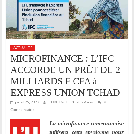
r
,
E
v
e
i
ACTUALITE
l
MICROFINANCE : L’IFC
l
ACCORDE UN PRÊT DE 2
e
r
MILLIARDS F CFA à
e
EXPRESS UNION TCHAD
t
juillet 25, 2023
L'URGENCE
976 Views
30
V
Commentaires
e
i
La microfinance camerounaise
l
utilisera cette enveloppe pour