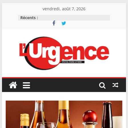
Skip
vendredi, août 7, 2026
to
Récents :
content
L'Urgence
I
n
f
o
r
m
e