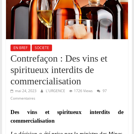
r
,
E
v
e
i
EN BREF
SOCIETE
l
Contrefaçon : Des vins et
l
spiritueux interdits de
e
r
commercialisation
e
mai 24, 2023
L'URGENCE
1726 Views
97
t
Commentaires
V
e
Des vins et spiritueux interdits de
i
commercialisation
l
La décision a été prise par le
ministre des Mines,