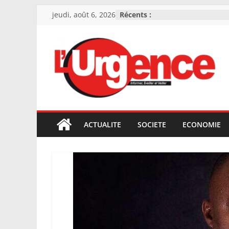
Skip
jeudi, août 6, 2026
Récents :
to
content
L'Urgence
I
n
ACTUALITE
SOCIETE
ECONOMIE
f
o
r
m
e
r
,