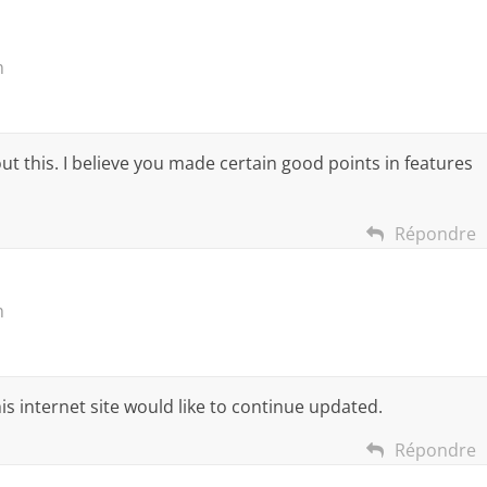
m
out this. I believe you made certain good points in features
Répondre
m
this internet site would like to continue updated.
Répondre