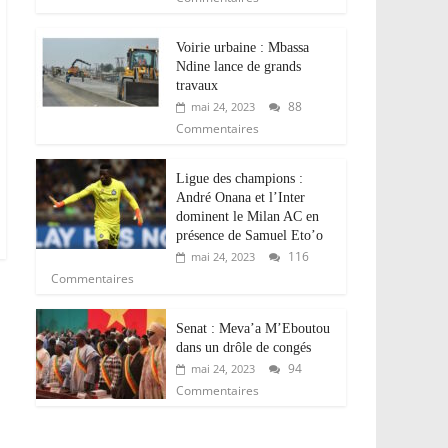
Voirie urbaine : Mbassa
Ndine lance de grands
travaux
88
mai 24, 2023
Commentaires
Ligue des champions :
André Onana et l’Inter
dominent le Milan AC en
présence de Samuel Eto’o
116
mai 24, 2023
Commentaires
Senat : Meva’a M’Eboutou
dans un drôle de congés
94
mai 24, 2023
Commentaires