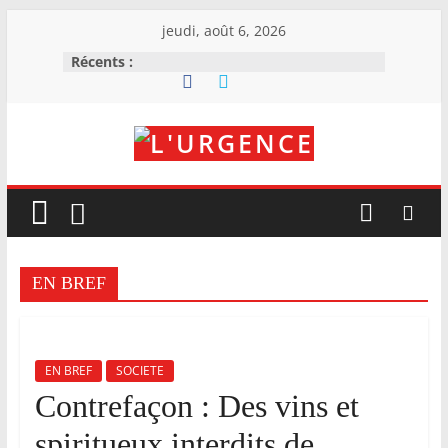
Skip
jeudi, août 6, 2026
to
Récents :
content
L'Urgence
I
n
f
EN BREF
o
r
m
EN BREF
SOCIETE
e
Contrefaçon : Des vins et
r
spiritueux interdits de
,