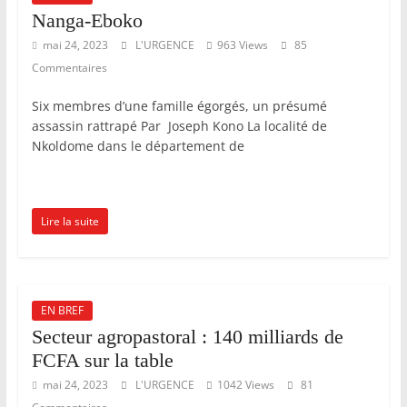
Nanga-Eboko
mai 24, 2023
L'URGENCE
963 Views
85
Commentaires
Six membres d’une famille égorgés, un présumé
assassin rattrapé Par Joseph Kono La localité de
Nkoldome dans le département de
Lire la suite
EN BREF
Secteur agropastoral : 140 milliards de
FCFA sur la table
mai 24, 2023
L'URGENCE
1042 Views
81