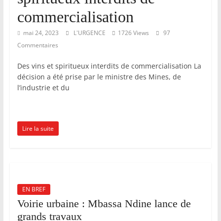
E
commercialisation
v
mai 24, 2023
L'URGENCE
1726 Views
97
e
Commentaires
i
Des vins et spiritueux interdits de commercialisation La
l
décision a été prise par le ministre des Mines, de
l
l’industrie et du
e
r
e
Lire la suite
t
V
e
i
EN BREF
l
Voirie urbaine : Mbassa Ndine lance de
l
grands travaux
e