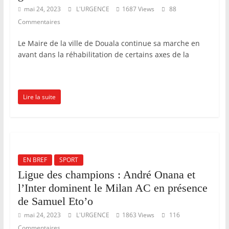
mai 24, 2023
L'URGENCE
1687 Views
88
r
Commentaires
.
Le Maire de la ville de Douala continue sa marche en
avant dans la réhabilitation de certains axes de la
Lire la suite
EN BREF
SPORT
Ligue des champions : André Onana et
l’Inter dominent le Milan AC en présence
de Samuel Eto’o
mai 24, 2023
L'URGENCE
1863 Views
116
Commentaires