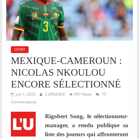
r
,
E
v
e
i
SPORT
l
MEXIQUE-CAMEROUN :
l
NICOLAS NKOULOU
e
r
ENCORE SÉLECTIONNÉ
e
juin 1, 2023
L'URGENCE
997 Views
75
t
Commentaires
V
e
Rigobert Song, le sélectionneur-
i
manager, a rendu publique sa
l
liste des joueurs qui affronteront