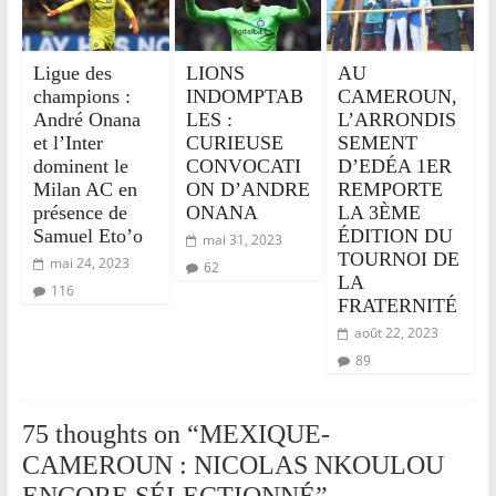
Ligue des
LIONS
AU
champions :
INDOMPTAB
CAMEROUN,
André Onana
LES :
L’ARRONDIS
et l’Inter
CURIEUSE
SEMENT
dominent le
CONVOCATI
D’EDÉA 1ER
Milan AC en
ON D’ANDRE
REMPORTE
présence de
ONANA
LA 3ÈME
Samuel Eto’o
ÉDITION DU
mai 31, 2023
TOURNOI DE
mai 24, 2023
62
LA
116
FRATERNITÉ
août 22, 2023
89
75 thoughts on “
MEXIQUE-
CAMEROUN : NICOLAS NKOULOU
ENCORE SÉLECTIONNÉ
”