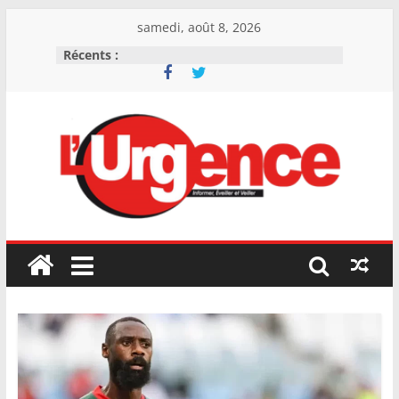
Skip
samedi, août 8, 2026
to
Récents :
content
L'Urgence
I
n
f
o
r
m
e