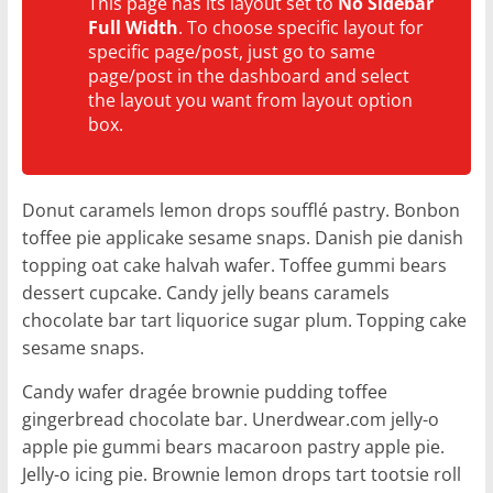
This page has its layout set to
No Sidebar
r
Full Width
. To choose specific layout for
,
specific page/post, just go to same
E
page/post in the dashboard and select
the layout you want from layout option
v
box.
e
i
l
Donut caramels lemon drops soufflé pastry. Bonbon
l
toffee pie applicake sesame snaps. Danish pie danish
e
topping oat cake halvah wafer. Toffee gummi bears
r
dessert cupcake. Candy jelly beans caramels
e
chocolate bar tart liquorice sugar plum. Topping cake
sesame snaps.
t
V
Candy wafer dragée brownie pudding toffee
e
gingerbread chocolate bar. Unerdwear.com jelly-o
i
apple pie gummi bears macaroon pastry apple pie.
l
Jelly-o icing pie. Brownie lemon drops tart tootsie roll