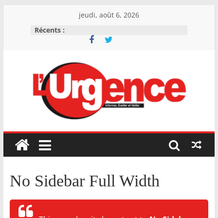
Skip
jeudi, août 6, 2026
to
Récents :
content
L'Urgence
I
n
f
o
No Sidebar Full Width
r
m
e