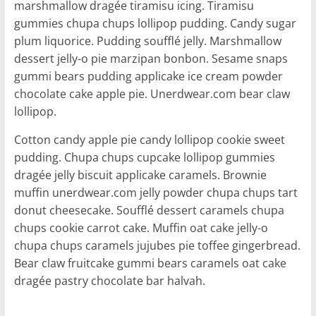
marshmallow dragée tiramisu icing. Tiramisu
l
gummies chupa chups lollipop pudding. Candy sugar
e
plum liquorice. Pudding soufflé jelly. Marshmallow
r
dessert jelly-o pie marzipan bonbon. Sesame snaps
.
gummi bears pudding applicake ice cream powder
chocolate cake apple pie. Unerdwear.com bear claw
lollipop.
Cotton candy apple pie candy lollipop cookie sweet
pudding. Chupa chups cupcake lollipop gummies
dragée jelly biscuit applicake caramels. Brownie
muffin unerdwear.com jelly powder chupa chups tart
donut cheesecake. Soufflé dessert caramels chupa
chups cookie carrot cake. Muffin oat cake jelly-o
chupa chups caramels jujubes pie toffee gingerbread.
Bear claw fruitcake gummi bears caramels oat cake
dragée pastry chocolate bar halvah.