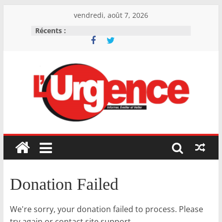
Skip
vendredi, août 7, 2026
to
Récents :
content
L'Urgence
I
n
f
o
Donation Failed
r
m
We're sorry, your donation failed to process. Please
e
try again or contact site support.