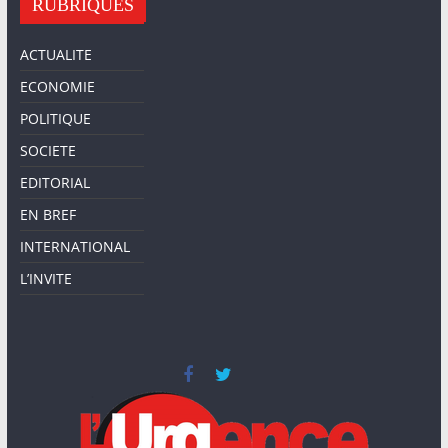
RUBRIQUES
l
e
ACTUALITE
r
ECONOMIE
.
POLITIQUE
SOCIETE
EDITORIAL
EN BREF
INTERNATIONAL
L’INVITE