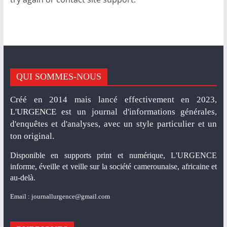
r
,
E
v
e
i
QUI SOMMES-NOUS
l
Créé en 2014 mais lancé effectivement en 2023,
l
L'URGENCE est un journal d'informations générales,
e
d'enquêtes et d'analyses, avec un style particulier et un
r
ton original.
e
Disponible en supports print et numérique, L'URGENCE
t
informe, éveille et veille sur la société camerounaise, africaine et
V
au-delà.
e
Email : journallurgence@gmail.com
i
l